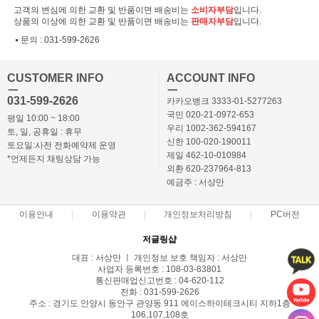
고객의 변심에 의한 교환 및 반품이면 배송비는
소비자부담
입니다.
상품의 이상에 의한 교환 및 반품이면 배송비는
판매자부담
입니다.
문의 :
031-599-2626
CUSTOMER INFO
ACCOUNT INFO
ㅡ
ㅡ
031-599-2626
카카오뱅크 3333-01-5277263
국민 020-21-0972-653
평일 10:00 ~ 18:00
우리 1002-362-594167
토, 일, 공휴일 : 휴무
신한 100-020-190011
토요일:사전 전화예약제 운영
제일 462-10-010984
*언제든지 채팅상담 가능
외환 620-237964-813
예금주 : 서상만
이용안내
이용약관
개인정보처리방침
PC버전
저글링샵
대표 : 서상만 ㅣ 개인정보 보호 책임자 : 서상만
사업자 등록번호 : 108-03-83801
통신판매업신고번호 : 04-620-112
전화 : 031-599-2626
주소 : 경기도 안양시 동안구 관양동 911 에이스하이테크시티 지하1층
106,107,108호