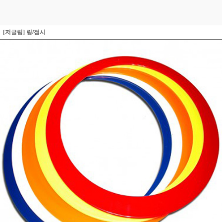
[저글링] 링/접시