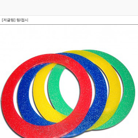
[저글링] 링/접시