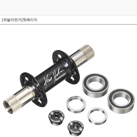
[외발자전거]첫페이지