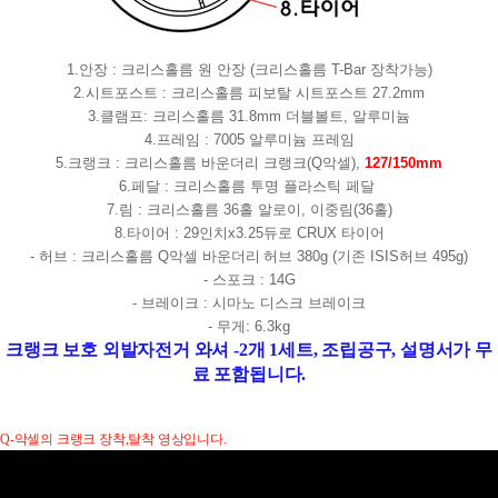
1.안장 : 크리스홀름 원 안장 (크리스홀름 T-Bar 장착가능)
2.시트포스트 : 크리스홀름 피보탈
시트포스트 27.2mm
3.클램프: 크리스홀름 31.8mm 더블볼트, 알루미늄
4.프레임 : 7005 알루미늄 프레임
5.크랭크 : 크리스홀름 바운더리 크랭크(Q악셀),
127/150mm
6.페달 : 크리스홀름 투명 플라스틱 페달
7.림 : 크리스홀름 36홀 알로이, 이중림(36홀)
8.타이어 :
29인치x3.25듀로 CRUX 타이어
- 허브 : 크리스홀름 Q악셀 바운더리
허브 380g (기존 ISIS허브 495g)
- 스포크 : 14G
-
브레이크 : 시마노
디스크 브레이크
- 무게: 6.3kg
크랭크 보호 외발자전거 와셔 -2개 1세트, 조립공구, 설명서가 무
료 포함됩니다.
Q-악셀의 크랭크 장착,탈착 영상입니다.