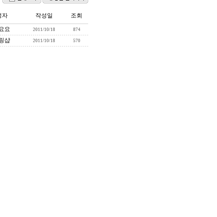
성자
작성일
조회
요요
2011/10/18
874
링샵
2011/10/18
570