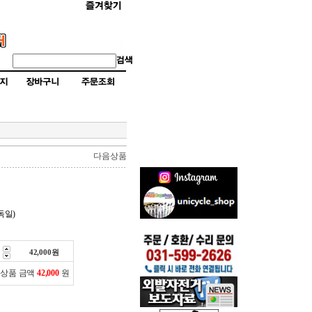
다음상품
(독일)
42,000
원
 상품 금액
42,000
원