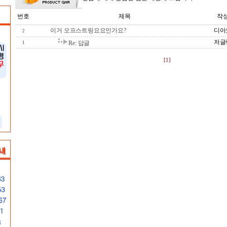
번호
제목
작
이거 오프스트링요요인가요?
디아
2
저글
Re: 답글
1
[1]