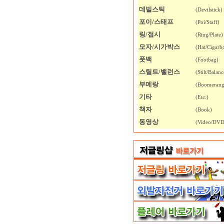
데빌스틱
(Devilstick)
포이/스태프
(Poi/Staff)
링/접시
(Ring/Plate)
모자/시가박스
(Hat/Cigarb
풋백
(Footbag)
스틸트/밸런스
(Stilt/Balanc
부메랑
(Boomerang
기타
(Etc.)
책자
(Book)
동영상
(Video/DVD