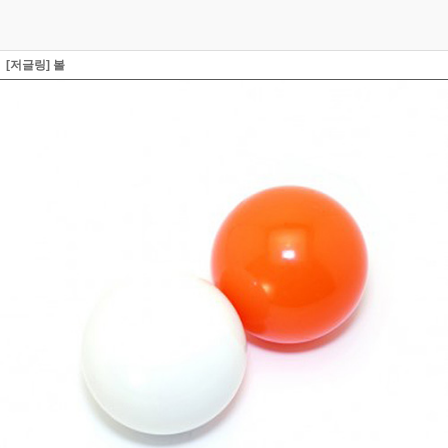
[저글링] 볼