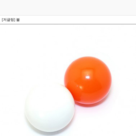
[저글링] 볼